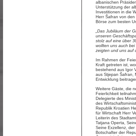
albanischen Präsiden
Unterstützung der al
Investitionen in die 
Herr Šafran von den
Börse zum besten Un
„Das Jubiläum der G
unseren Geschäftspar
stolz auf eine über
wollten uns auch bei
zeigten und uns auf 
Im Rahmen der Feier 
Kraft getreten ist, 
bestehend aus Igor V
aus Stjepan Šafran,
Entwicklung beitrage
Weitere Gäste, die n
Feierlichkeit teilna
Delegierte des Minis
des Wirtschaftsminis
Republik Kroatien He
für Wirtschaft Herr 
Leiterin des Stadtam
Tatjana Operta, Sein
Seine Exzellenz, der
Botschafter der Repu