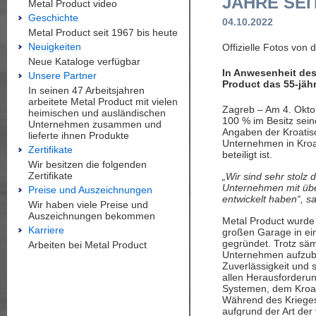
JAHRE SEI
Metal Product video
Geschichte
04.10.2022
Metal Product seit 1967 bis heute
Neuigkeiten
Offizielle Fotos von 
Neue Kataloge verfügbar
In Anwesenheit des
Unsere Partner
Product das 55-jäh
In seinen 47 Arbeitsjahren
arbeitete Metal Product mit vielen
Zagreb – Am 4. Okto
heimischen und ausländischen
100 % im Besitz sein
Unternehmen zusammen und
Angaben der Kroatis
lieferte ihnen Produkte
Unternehmen in Kroa
Zertifikate
beteiligt ist.
Wir besitzen die folgenden
Zertifikate
„Wir sind sehr stolz
Unternehmen mit übe
Preise und Auszeichnungen
entwickelt haben“, s
Wir haben viele Preise und
Auszeichnungen bekommen
Metal Product wurde 
Karriere
großen Garage in ei
gegründet. Trotz säm
Arbeiten bei Metal Product
Unternehmen aufzubau
Zuverlässigkeit und 
allen Herausforderu
Systemen, dem Kroat
Während des Krieges
aufgrund der Art der