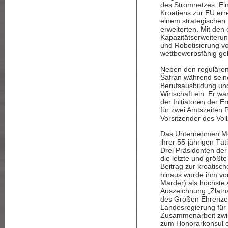
des Stromnetzes. Ein
Kroatiens zur EU err
einem strategischen
erweiterten. Mit den 
Kapazitätserweiterun
und Robotisierung vo
wettbewerbsfähig ge
Neben den regulären 
Šafran während sein
Berufsausbildung un
Wirtschaft ein. Er w
der Initiatoren der
für zwei Amtszeiten
Vorsitzender des Vo
Das Unternehmen Met
ihrer 55-jährigen Tät
Drei Präsidenten de
die letzte und größt
Beitrag zur kroatisc
hinaus wurde ihm vo
Marder) als höchste
Auszeichnung „Zlatna
des Großen Ehrenzei
Landesregierung für 
Zusammenarbeit zwis
zum Honorarkonsul d