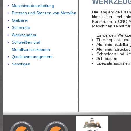
WERKZEU
Maschinenbearbeitung
Die langjährige Erfa
Pressen und Stanzen von Metallen
klassischen Technol
Gießerei
Konstruieren, CNC-M
Maschinen selbst für
Schmiede
Werkzeugbau
Es werden Werkzeu
Thermoplast- und 
Schweißen und
Aluminiumkokillen
Aluminiumdruckgu
Metallkonstruktionen
Schneiden und Um
Qualitätsmanagement
Schmieden
Spezialmaschinen 
Sonstiges