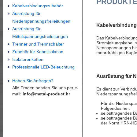
PRODUKT
Kabelverbindungszubehör
Ausrüstung für
Niederspannungsfreileitungen
Kabelverbindun
Ausrüstung für
Mittelspannungsfreileitungen
Das Kabelverbindung
Stromleitungskabel 
Trenner und Trennschalter
Nennspannungen bis 2
Zubehör für Kabelisolation
mehrdrähtigen Kupfer
Isolatorenketten
Professionelle LED-Beleuchtung
Ausrüstung für N
Haben Sie Anfragen?
Alle Fragen senden Sie uns per e-
Es dient zur Verbind
mail:
info@metal-product.hr
Niederspannungsfreil
Für die Niederspan
Folgendes her:
selbsttragendes B
selbsttragendes Bü
der Norm HRN-HD 