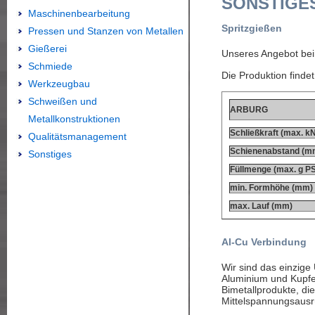
SONSTIGE
Maschinenbearbeitung
Spritzgießen
Pressen und Stanzen von Metallen
Gießerei
Unseres Angebot bein
Schmiede
Die Produktion finde
Werkzeugbau
Schweißen und
ARBURG
Metallkonstruktionen
Schließkraft (max. k
Qualitätsmanagement
Schienenabstand (m
Sonstiges
Füllmenge (max. g PS
min. Formhöhe (mm)
max. Lauf (mm)
Al-Cu Verbindung
Wir sind das einzig
Aluminium und Kupfer
Bimetallprodukte, die
Mittelspannungsausr