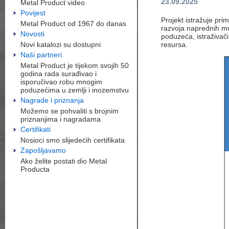
23.09.2025
Metal Product video
Povijest
Projekt istražuje prim
Metal Product od 1967 do danas
razvoja naprednih mo
Novosti
poduzeća, istraživači
Novi katalozi su dostupni
resursa.
Naši partneri
Metal Product je tijekom svojih 50
godina rada surađivao i
isporučivao robu mnogim
poduzećima u zemlji i inozemstvu
Nagrade i priznanja
Možemo se pohvaliti s brojnim
priznanjima i nagradama
Certifikati
Nosioci smo slijedećih certifikata
Zapošljavamo
Ako želite postati dio Metal
Producta