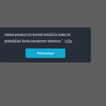
metal-product.hr koristi kolačiće kako bi
poboljšao funkcionalnost stranice."
Više
Prihvaćam