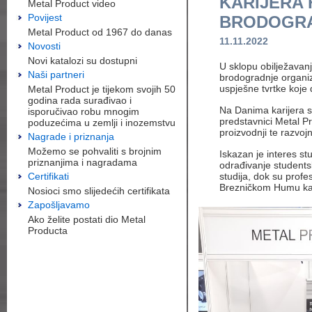
KARIJERA 
Metal Product video
Povijest
BRODOGR
Metal Product od 1967 do danas
11.11.2022
Novosti
Novi katalozi su dostupni
U sklopu obilježavanja
Naši partneri
brodogradnje organizi
uspješne tvrtke koje 
Metal Product je tijekom svojih 50
godina rada surađivao i
Na Danima karijera s
isporučivao robu mnogim
predstavnici Metal Pr
poduzećima u zemlji i inozemstvu
proizvodnji te razvoj
Nagrade i priznanja
Možemo se pohvaliti s brojnim
Iskazan je interes st
priznanjima i nagradama
odrađivanje students
Certifikati
studija, dok su profe
Brezničkom Humu kak
Nosioci smo slijedećih certifikata
Zapošljavamo
Ako želite postati dio Metal
Producta