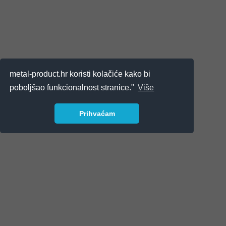
metal-product.hr koristi kolačiće kako bi
poboljšao funkcionalnost stranice."
Više
Prihvaćam